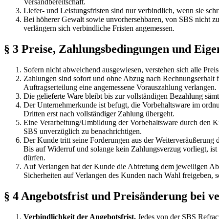
Versandbereitschaft.
Liefer- und Leistungsfristen sind nur verbindlich, wenn sie schri
Bei höherer Gewalt sowie unvorhersehbaren, von SBS nicht zu v
verlängern sich verbindliche Fristen angemessen.
§ 3 Preise, Zahlungsbedingungen und Eig
Sofern nicht abweichend ausgewiesen, verstehen sich alle Pre
Zahlungen sind sofort und ohne Abzug nach Rechnungserhalt fä
Auftragserteilung eine angemessene Vorauszahlung verlangen.
Die gelieferte Ware bleibt bis zur vollständigen Bezahlung s
Der Unternehmerkunde ist befugt, die Vorbehaltsware im ordnun
Dritten erst nach vollständiger Zahlung übergeht.
Eine Verarbeitung/Umbildung der Vorbehaltsware durch den K
SBS unverzüglich zu benachrichtigen.
Der Kunde tritt seine Forderungen aus der Weiterveräußerung d
Bis auf Widerruf und solange kein Zahlungsverzug vorliegt, is
dürfen.
Auf Verlangen hat der Kunde die Abtretung dem jeweiligen Ab
Sicherheiten auf Verlangen des Kunden nach Wahl freigeben, so
§ 4 Angebotsfrist und Preisänderung bei 
Verbindlichkeit der Angebotsfrist.
Jedes von der SBS Refract