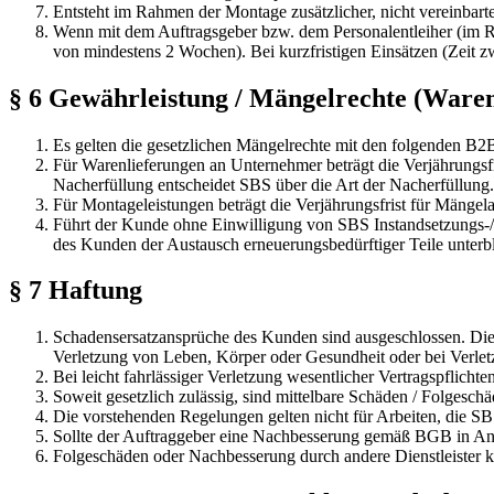
Entsteht im Rahmen der Montage zusätzlicher, nicht vereinbart
Wenn mit dem Auftragsgeber bzw. dem Personalentleiher (im Ra
von mindestens 2 Wochen). Bei kurzfristigen Einsätzen (Zeit 
§ 6 Gewährleistung / Mängelrechte (Ware
Es gelten die gesetzlichen Mängelrechte mit den folgenden B2
Für Warenlieferungen an Unternehmer beträgt die Verjährung
Nacherfüllung entscheidet SBS über die Art der Nacherfüllung.
Für Montageleistungen beträgt die Verjährungsfrist für Mänge
Führt der Kunde ohne Einwilligung von SBS Instandsetzungs-/M
des Kunden der Austausch erneuerungsbedürftiger Teile unterbl
§ 7 Haftung
Schadensersatzansprüche des Kunden sind ausgeschlossen. Dies 
Verletzung von Leben, Körper oder Gesundheit oder bei Verletz
Bei leicht fahrlässiger Verletzung wesentlicher Vertragspflicht
Soweit gesetzlich zulässig, sind mittelbare Schäden / Folgesc
Die vorstehenden Regelungen gelten nicht für Arbeiten, die 
Sollte der Auftraggeber eine Nachbesserung gemäß BGB in An
Folgeschäden oder Nachbesserung durch andere Dienstleister k