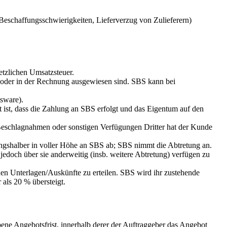
Beschaffungsschwierigkeiten, Lieferverzug von Zulieferern)
etzlichen Umsatzsteuer.
t oder in der Rechnung ausgewiesen sind. SBS kann bei
sware).
 ist, dass die Zahlung an SBS erfolgt und das Eigentum auf den
eschlagnahmen oder sonstigen Verfügungen Dritter hat der Kunde
rungshalber in voller Höhe an SBS ab; SBS nimmt die Abtretung an.
edoch über sie anderweitig (insb. weitere Abtretung) verfügen zu
en Unterlagen/Auskünfte zu erteilen. SBS wird ihr zustehende
als 20 % übersteigt.
ene Angebotsfrist, innerhalb derer der Auftraggeber das Angebot