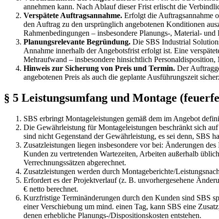
annehmen kann. Nach Ablauf dieser Frist erlischt die Verbindli
Verspätete Auftragsannahme.
Erfolgt die Auftragsannahme od
den Auftrag zu den ursprünglich angebotenen Konditionen ausz
Rahmenbedingungen – insbesondere Planungs-, Material- und Pe
Planungsrelevante Begründung.
Die SBS Industrial Solution
Annahme innerhalb der Angebotsfrist erfolgt ist. Eine verspä
Mehraufwand – insbesondere hinsichtlich Personaldisposition, 
Hinweis zur Sicherung von Preis und Termin.
Der Auftragge
angebotenen Preis als auch die geplante Ausführungszeit sicherz
§ 5 Leistungsumfang und Montage (feuerfe
SBS erbringt Montageleistungen gemäß dem im Angebot definie
Die Gewährleistung für Montageleistungen beschränkt sich auf 
sind nicht Gegenstand der Gewährleistung, es sei denn, SBS hat 
Zusatzleistungen liegen insbesondere vor bei: Änderungen des
Kunden zu vertretenden Wartezeiten, Arbeiten außerhalb übliche
Verrechnungssätzen abgerechnet.
Zusatzleistungen werden durch Montageberichte/Leistungsnachw
Erfordert es der Projektverlauf (z. B. unvorhergesehene Änder
€ netto berechnet.
Kurzfristige Terminänderungen durch den Kunden sind SBS späte
einer Verschiebung um mind. einen Tag, kann SBS eine Zusatzpa
denen erhebliche Planungs-/Dispositionskosten entstehen.