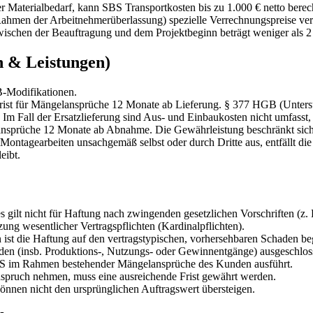
er Materialbedarf, kann SBS Transportkosten bis zu 1.000 € netto berec
hmen der Arbeitnehmerüberlassung) spezielle Verrechnungspreise verei
zwischen der Beauftragung und dem Projektbeginn beträgt weniger als 2
n & Leistungen)
B-Modifikationen.
sfrist für Mängelansprüche 12 Monate ab Lieferung. § 377 HGB (Unte
 Im Fall der Ersatzlieferung sind Aus- und Einbaukosten nicht umfasst
lansprüche 12 Monate ab Abnahme. Die Gewährleistung beschränkt sich 
ontagearbeiten unsachgemäß selbst oder durch Dritte aus, entfällt die
eibt.
gilt nicht für Haftung nach zwingenden gesetzlichen Vorschriften (z. B
ung wesentlicher Vertragspflichten (Kardinalpflichten).
en ist die Haftung auf den vertragstypischen, vorhersehbaren Schaden be
häden (insb. Produktions-, Nutzungs- oder Gewinnentgänge) ausgeschlos
SBS im Rahmen bestehender Mängelansprüche des Kunden ausführt.
spruch nehmen, muss eine ausreichende Frist gewährt werden.
önnen nicht den ursprünglichen Auftragswert übersteigen.