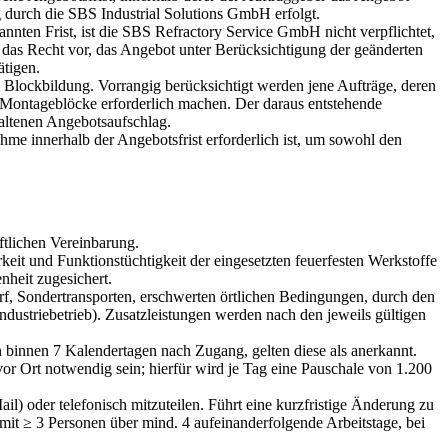
g durch die SBS Industrial Solutions GmbH erfolgt.
nnten Frist, ist die SBS Refractory Service GmbH nicht verpflichtet,
das Recht vor, das Angebot unter Berücksichtigung der geänderten
ätigen.
Blockbildung. Vorrangig berücksichtigt werden jene Aufträge, deren
 Montageblöcke erforderlich machen. Der daraus entstehende
haltenen Angebotsaufschlag.
hme innerhalb der Angebotsfrist erforderlich ist, um sowohl den
tlichen Vereinbarung.
eit und Funktionstüchtigkeit der eingesetzten feuerfesten Werkstoffe
nheit zugesichert.
f, Sondertransporten, erschwerten örtlichen Bedingungen, durch den
ndustriebetrieb). Zusatzleistungen werden nach den jeweils gültigen
 binnen 7 Kalendertagen nach Zugang, gelten diese als anerkannt.
or Ort notwendig sein; hierfür wird je Tag eine Pauschale von 1.200
) oder telefonisch mitzuteilen. Führt eine kurzfristige Änderung zu
mit ≥ 3 Personen über mind. 4 aufeinanderfolgende Arbeitstage, bei