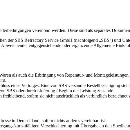
derbedingungen vereinbart werden. Diese sind als separates Dokument 
ischen der SBS Refractory Service GmbH (nachfolgend „SBS") und Un
Abweichende, entgegenstehende oder ergänzende Allgemeine Einkaufsb
ren als auch die Erbringung von Reparatur- und Montageleistungen, i
ird.
uss eines Vertrages. Eine von SBS versandte Bestellbestätigung stell
 von SBS oder durch Lieferung / Beginn der Leistung zustande.
eibleibend, sofern sie nicht ausdrücklich als verbindlich bezeichnet s
sse in Deutschland, sofern nichts anderes vereinbart ist.
tergangs/zur zufälligen Verschlechterung mit Übergabe an den Spediteu