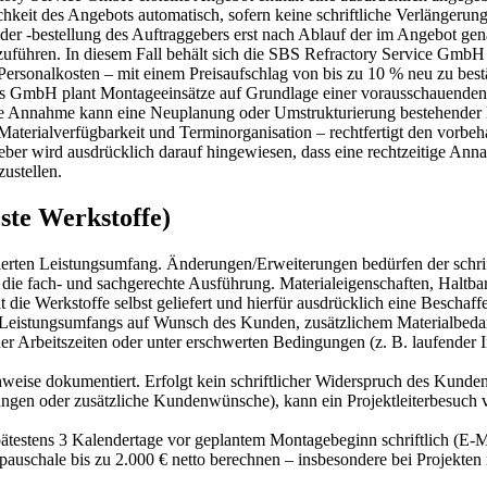
chkeit des Angebots automatisch, sofern keine schriftliche Verlängerun
er -bestellung des Auftraggebers erst nach Ablauf der im Angebot gena
uführen. In diesem Fall behält sich die SBS Refractory Service GmbH 
rsonalkosten – mit einem Preisaufschlag von bis zu 10 % neu zu best
s GmbH plant Montageeinsätze auf Grundlage einer vorausschauenden 
tete Annahme kann eine Neuplanung oder Umstrukturierung bestehender
Materialverfügbarkeit und Terminorganisation – rechtfertigt den vorbe
ber wird ausdrücklich darauf hingewiesen, dass eine rechtzeitige Anna
ustellen.
ste Werkstoffe)
rten Leistungsumfang. Änderungen/Erweiterungen bedürfen der schrif
die fach- und sachgerechte Ausführung. Materialeigenschaften, Haltbark
die Werkstoffe selbst geliefert und hierfür ausdrücklich eine Beschaffe
 Leistungsumfangs auf Wunsch des Kunden, zusätzlichem Materialbedar
r Arbeitszeiten oder unter erschwerten Bedingungen (z. B. laufender I
eise dokumentiert. Erfolgt kein schriftlicher Widerspruch des Kunden
ungen oder zusätzliche Kundenwünsche), kann ein Projektleiterbesuch v
stens 3 Kalendertage vor geplantem Montagebeginn schriftlich (E-Mail
uschale bis zu 2.000 € netto berechnen – insbesondere bei Projekten 