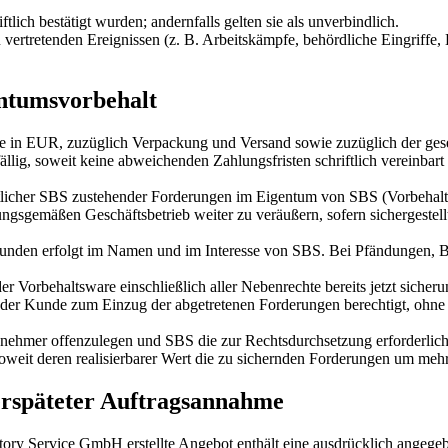
ftlich bestätigt wurden; andernfalls gelten sie als unverbindlich.
ertretenden Ereignissen (z. B. Arbeitskämpfe, behördliche Eingriffe, 
entumsvorbehalt
ise in EUR, zuzüglich Verpackung und Versand sowie zuzüglich der ges
llig, soweit keine abweichenden Zahlungsfristen schriftlich vereinbar
ämtlicher SBS zustehender Forderungen im Eigentum von SBS (Vorbehalt
gsgemäßen Geschäftsbetrieb weiter zu veräußern, sofern sichergestellt
unden erfolgt im Namen und im Interesse von SBS. Bei Pfändungen, B
er Vorbehaltsware einschließlich aller Nebenrechte bereits jetzt siche
t der Kunde zum Einzug der abgetretenen Forderungen berechtigt, ohne j
nehmer offenzulegen und SBS die zur Rechtsdurchsetzung erforderlich
weit deren realisierbarer Wert die zu sichernden Forderungen um mehr 
verspäteter Auftragsannahme
ory Service GmbH erstellte Angebot enthält eine ausdrücklich angegeb