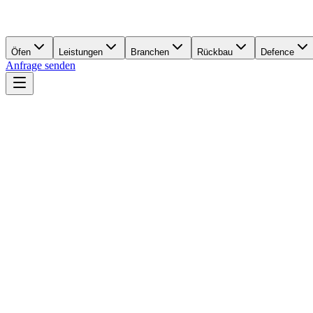
Öfen
Leistungen
Branchen
Rückbau
Defence
Anfrage senden
15–40%
Energieeinsparung möglich
120+
Isolierungs-Projekte
Kurz