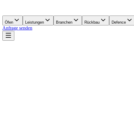
Öfen
Leistungen
Branchen
Rückbau
Defence
Anfrage senden
800+
Formteile & Komponenten gefertigt
50+
Umbau-Projekte realisiert
Maßgenau